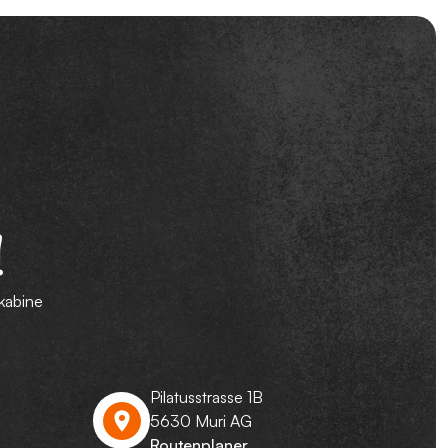
!
kabine
Pilatusstrasse 1B
5630 Muri AG
Routenplaner