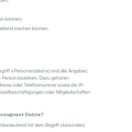
den;
hen können;
geltend machen können.
riff «Personendaten») sind alle Angaben,
he Person beziehen. Dazu gehören
dresse oder Telefonnummer sowie die IP-
eizeitbeschäftigungen oder Mitgliedschaften
bezogener Daten?
chbedeutend mit dem Begriff «besonders